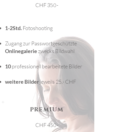
50
CHF 3
-
1-2Std.
Fotoshooting
Zugang zur Passwortgeschützte
Onlinegalerie
zwecks Bildwahl
10
professionell bearbeitet
e
Bilder
weitere Bilder
jeweils 25,- CHF
PREMIUM
0
CHF 45
-