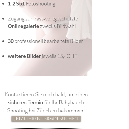
1-2 Std.
Fotoshooting
Zugang zur Passwortgeschützte
Onlinegalerie
zwecks Bildwahl
30
professionell bearbeitet
e
Bilder
weitere Bilder
jeweils 15,- CHF
Kontaktieren Sie mich bald, um einen
sicheren Termin
für Ihr Babybauch
Shooting bei Zürich zu bekommen!
JETZT IHREN TERMIN BUCHEN