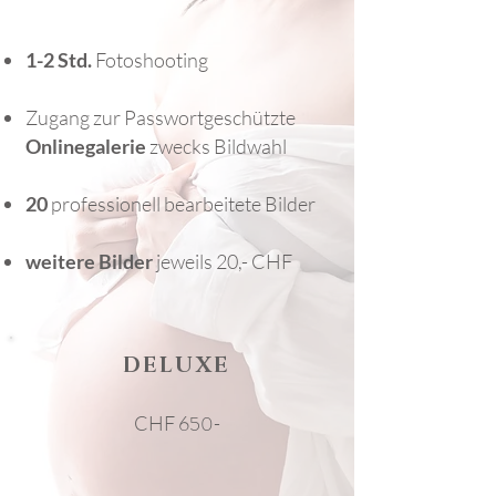
1-2 Std.
Fotoshooting
Zugang zur Passwortgeschützte
Onlinegalerie
zwecks Bildwahl
20
professionell bearbeitet
e
Bilder
weitere Bilder
jeweils 20,- CHF
DELUXE
50
CHF 6
-